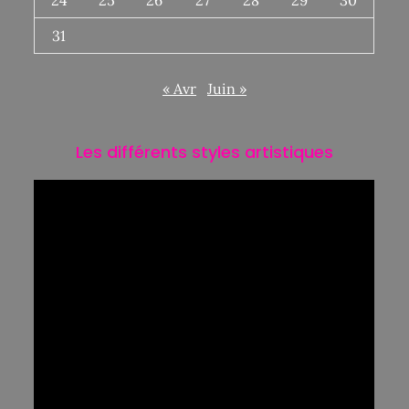
24
25
26
27
28
29
30
31
« Avr
Juin »
Les différents styles artistiques