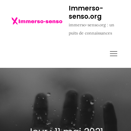
Skip
Immerso-
to
senso.org
content
immerso-senso.org : un
puits de connaissances