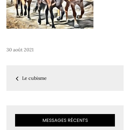
Posted
30 août 2021
on
Navigation
Le cubisme
de
l’article
MESSAGES RÉCENTS