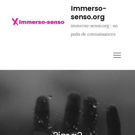
Skip
Immerso-
to
senso.org
content
immerso-senso.org : un
puits de connaissances