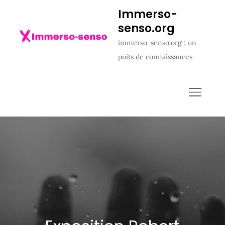
Skip
Immerso-
to
senso.org
content
immerso-senso.org : un
puits de connaissances