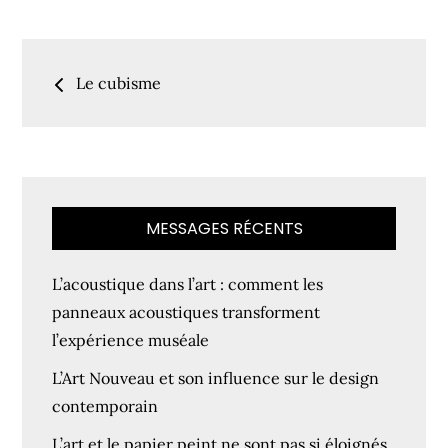
on
Navigation
Le cubisme
de
l’article
MESSAGES RÉCENTS
L’acoustique dans l’art : comment les
panneaux acoustiques transforment
l’expérience muséale
L’Art Nouveau et son influence sur le design
contemporain
L’art et le papier peint ne sont pas si éloignés